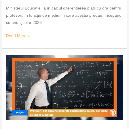
Ministerul Educației ia în calcul diferențierea plății cu ora pentru
profesori, în funcție de mediul în care aceștia predau, începând
cu anul școlar 2026.
Read More »
Profesorii
pot
depune
dosarele
pentru
plata
cu
ora,
dar
tariful