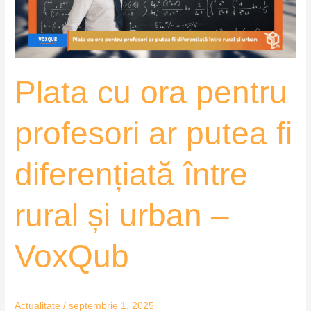
putea
fi
diferențiată
între
Plata cu ora pentru
rural
și
urban
profesori ar putea fi
–
VoxQub
diferențiată între
rural și urban –
VoxQub
Actualitate
/
septembrie 1, 2025