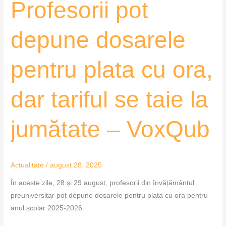
Profesorii pot
se
taie
la
depune dosarele
jumătate
–
pentru plata cu ora,
VoxQub
dar tariful se taie la
jumătate – VoxQub
Actualitate
/
august 28, 2025
În aceste zile, 28 și 29 august, profesorii din învățământul
preuniversitar pot depune dosarele pentru plata cu ora pentru
anul școlar 2025-2026.