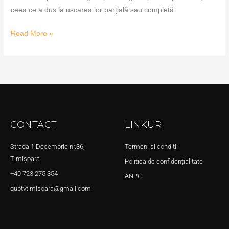
ceea ce a dus la uscarea lor parțială sau completă.
Read More »
CONTACT
LINKURI
Strada 1 Decembrie nr.36,
Termeni și condiții
Timișoara
Politica de confidențialitate
+40 723 275 354
ANPC
qubtvtimisoara@gmail.com