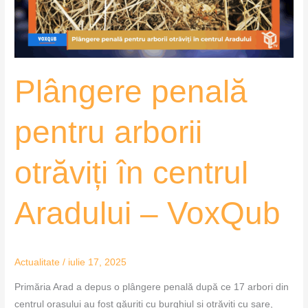
centrul
Aradului
–
VoxQub
Plângere penală
pentru arborii
otrăviți în centrul
Aradului – VoxQub
Actualitate
/
iulie 17, 2025
Primăria Arad a depus o plângere penală după ce 17 arbori din
centrul orașului au fost găuriți cu burghiul și otrăviți cu sare,