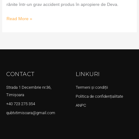
rănite într-un grav accident produs în apropiere de Deva.
Read More »
CONTACT
LINKURI
Strada 1 Decembrie nr.36,
Termeni și condiții
Timișoara
Politica de confidențialitate
+40 723 275 354
ANPC
qubtvtimisoara@gmail.com