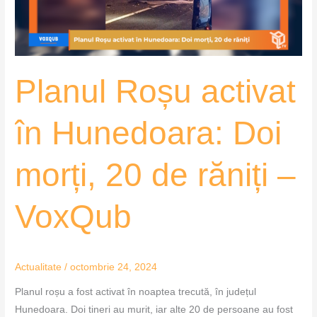
morți,
20
de
răniți
Planul Roșu activat
–
VoxQub
în Hunedoara: Doi
morți, 20 de răniți –
VoxQub
Actualitate
/
octombrie 24, 2024
Planul roșu a fost activat în noaptea trecută, în județul
Hunedoara. Doi tineri au murit, iar alte 20 de persoane au fost