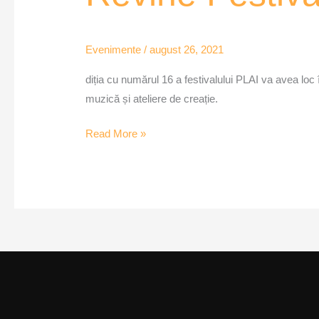
PLAI
Evenimente
/
august 26, 2021
diția cu numărul 16 a festivalului PLAI va avea loc
muzică și ateliere de creație.
Read More »