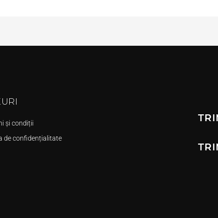
KURI
TRI
 și condiții
a de confidențialitate
TRI