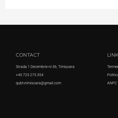
CONTACT
LIN
Strada 1 Decembrie nr.36, Timișoara
Termeni
+40 723 275 354
Politic
qubtvtimisoara@gmail.com
ANPC