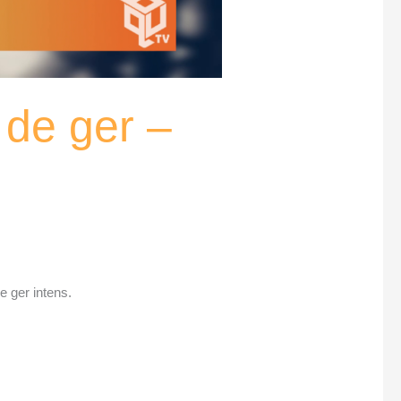
 de ger –
e ger intens.