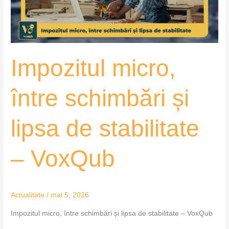
de
stabilitate
–
VoxQub
Impozitul micro,
între schimbări și
lipsa de stabilitate
– VoxQub
Actualitate
/
mai 5, 2026
Impozitul micro, între schimbări și lipsa de stabilitate – VoxQub