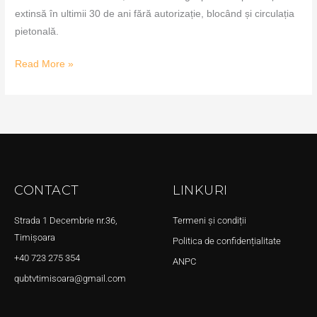
extinsă în ultimii 30 de ani fără autorizație, blocând și circulația
pietonală.
Read More »
CONTACT
LINKURI
Strada 1 Decembrie nr.36,
Termeni și condiții
Timișoara
Politica de confidențialitate
+40 723 275 354
ANPC
qubtvtimisoara@gmail.com