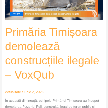
VoxQub
Primăria Timișoara
demolează
construcțiile ilegale
– VoxQub
Actualitate
/
iunie 2, 2025
În această dimineață, echipele Primăriei Timișoara au început
demolarea Pizzeriei Poli, construită ilegal pe teren public și