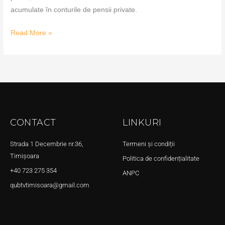
acumulate în conturile de pensii private.
Read More »
CONTACT
LINKURI
Strada 1 Decembrie nr.36,
Termeni și condiții
Timișoara
Politica de confidențialitate
+40 723 275 354
ANPC
qubtvtimisoara@gmail.com