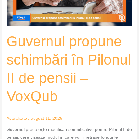
de
pensii
–
VoxQub
Guvernul propune
schimbări în Pilonul
II de pensii –
VoxQub
Actualitate
/
august 11, 2025
Guvernul pregătește modificări semnificative pentru Pilonul II de
pensii, care vizează modul în care vor fi retrase fondurile