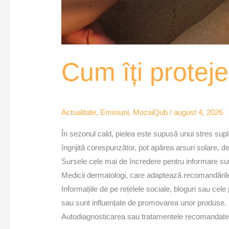
Cum îți proteje
Actualitate
,
Emisiuni
,
MozaiQub
/
august 4, 2026
În sezonul cald, pielea este supusă unui stres suplim
îngrijită corespunzător, pot apărea arsuri solare, d
Sursele cele mai de încredere pentru informare su
Medicii dermatologi, care adaptează recomandările la
Informațiile de pe rețelele sociale, bloguri sau cele
sau sunt influențate de promovarea unor produse.
Autodiagnosticarea sau tratamentele recomandate pe