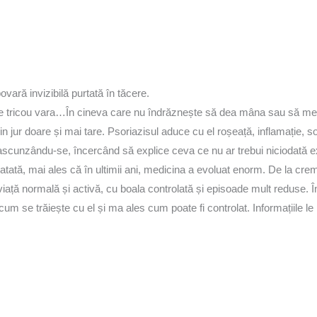
ovară invizibilă purtată în tăcere.
rte tricou vara…În cineva care nu îndrăznește să dea mâna sau să m
 jur doare și mai tare. Psoriazisul aduce cu el roșeață, inflamație, so
 ascunzându-se, încercând să explice ceva ce nu ar trebui niciodată e
tratată, mai ales că în ultimii ani, medicina a evoluat enorm. De la cre
o viață normală și activă, cu boala controlată și episoade mult redus
 cum se trăiește cu el și ma ales cum poate fi controlat. Informațiil