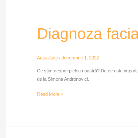
Diagnoza
Diagnoza faci
facială
–
QubConcept
Actualitate
/
decembrie 1, 2022
Ce știm despre pielea noastră? De ce este importan
de la Simona Andronovici.
Read More »