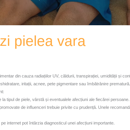
zi pielea vara
entar din cauza radiațiilor UV, căldurii, transpirației, umidității și c
eshidratare, iritații, acnee, pete pigmentare sau îmbătrânire prematură
nt:
 tipul de piele, vârstă și eventualele afecțiuni ale fiecărei persoane.
 promovate de influenceri trebuie privite cu prudență. Unele recomandări
 internet pot întârzia diagnosticul unei afecțiuni importante.