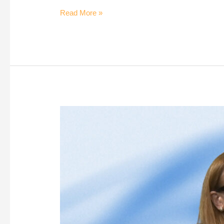
Read More »
Psoriazis:
informații
care
contează
–
Rețeta
Compensată