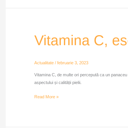
Vitamina
Vitamina C, es
C,
esențială
pentru
Actualitate
/
februarie 3, 2023
piele
–
Vitamina C, de multe ori percepută ca un panaceu da
MozaiQub
aspectului și calității pielii.
Read More »