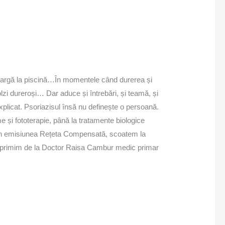
eargă la piscină…În momentele când durerea și
lzi dureroși… Dar aduce și întrebări, și teamă, și
xplicat. Psoriazisul însă nu definește o persoană.
me și fototerapie, până la tratamente biologice
e. În emisiunea Rețeta Compensată, scoatem la
e le primim de la Doctor Raisa Cambur medic primar