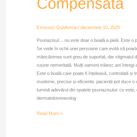
Compensată
Emisiuni
,
QubArena
/
decembrie 10, 2025
Psoriazisul… nu este doar o boală a pielii. Este o p
Se vede în ochii unei persoane care evită să poa
mâncărimea sunt greu de suportat, dar stigmatul din
rușine nemeritată. Mulți oameni trăiesc ani întregi
Este o boală care poate fi înțeleasă, controlată și 
moderne, precise și eficiente, pacienții pot duce 
lumină adevărul din spatele psoriazisului: ce este,
dermatolovenerolog
Read More »