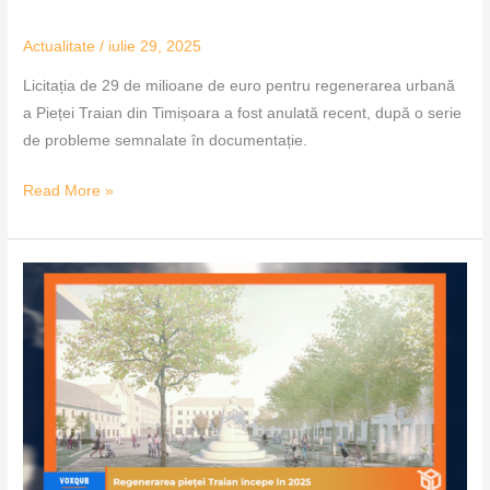
Actualitate
/
iulie 29, 2025
Licitația de 29 de milioane de euro pentru regenerarea urbană
a Pieței Traian din Timișoara a fost anulată recent, după o serie
de probleme semnalate în documentație.
Read More »
Regenerarea
pieței
Traian
începe
în
2025
–
VoxQub