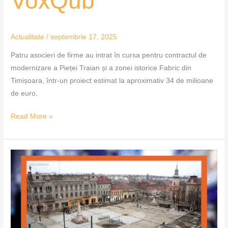
VoxQub
Actualitate
/
septembrie 17, 2025
Patru asocieri de firme au intrat în cursa pentru contractul de
modernizare a Pieței Traian și a zonei istorice Fabric din
Timișoara, într-un proiect estimat la aproximativ 34 de milioane
de euro.
Read More »
Licitația
pentru
Piața
Traian,
anulată
din