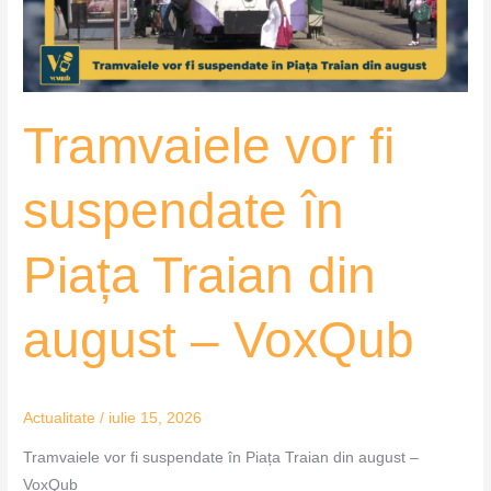
Traian
din
august
–
Tramvaiele vor fi
VoxQub
suspendate în
Piața Traian din
august – VoxQub
Actualitate
/
iulie 15, 2026
Tramvaiele vor fi suspendate în Piața Traian din august –
VoxQub