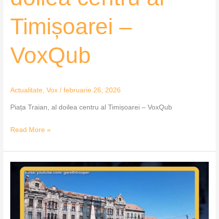
Timișoarei –
VoxQub
Actualitate
,
Vox
/
februarie 26, 2026
Piața Traian, al doilea centru al Timișoarei – VoxQub
Read More »
Contract
atribuit
pentru
regenerarea
Pieței