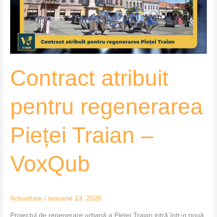
Traian
–
VoxQub
Contract atribuit
pentru regenerarea
Pieței Traian –
VoxQub
Actualitate
/
ianuarie 13, 2026
Proiectul de regenerare urbană a Pieței Traian intră într-o nouă