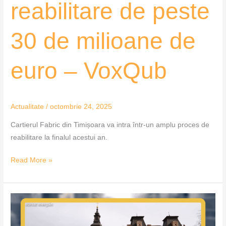
reabilitare de peste
VoxQub
30 de milioane de
euro – VoxQub
Actualitate
/
octombrie 24, 2025
Cartierul Fabric din Timișoara va intra într-un amplu proces de
reabilitare la finalul acestui an.
Read More »
Patru
oferte
pentru