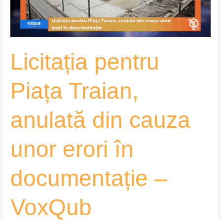
cauza
unor
erori
în
Licitația pentru
documentație
–
VoxQub
Piața Traian,
anulată din cauza
unor erori în
documentație –
VoxQub