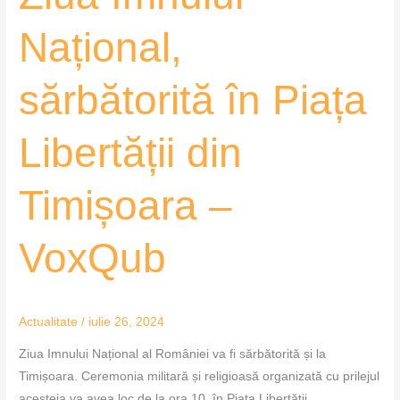
Național,
sărbătorită în Piața
Libertății din
Timișoara –
VoxQub
Actualitate
/
iulie 26, 2024
Ziua Imnului Național al României va fi sărbătorită și la
Timișoara. Ceremonia militară și religioasă organizată cu prilejul
acesteia va avea loc de la ora 10, în Piața Libertății.