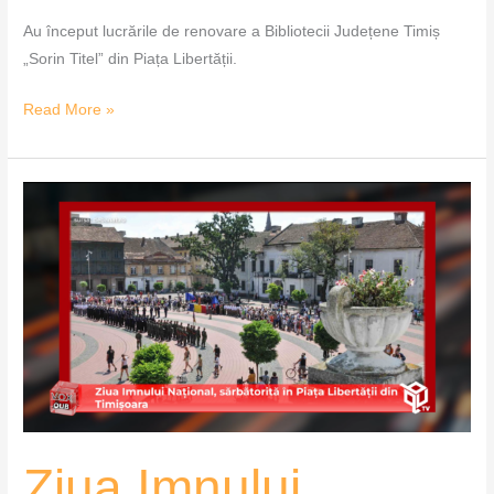
Au început lucrările de renovare a Bibliotecii Județene Timiș
„Sorin Titel” din Piața Libertății.
Read More »
Ziua
Imnului
Național,
sărbătorită
în
Piața
Libertății
din
Timișoara
–
Ziua Imnului
VoxQub