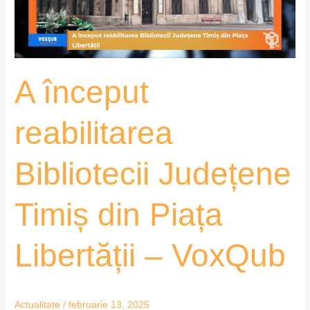
din
Piața
Libertății
–
A început
VoxQub
reabilitarea
Bibliotecii Județene
Timiș din Piața
Libertății – VoxQub
Actualitate
/
februarie 13, 2025