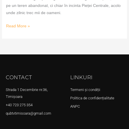
pe un teren abandonat, ci chiar în incinta Pieței Centrale, acolo
unde zilnic trec mii de oameni.
Read More »
CONTACT
LINKURI
Strada 1 Decembrie nr.36,
Termeni și condiții
Timișoara
Politica de confidențialitate
+40 723 275 354
ANPC
qubtvtimisoara@gmail.com