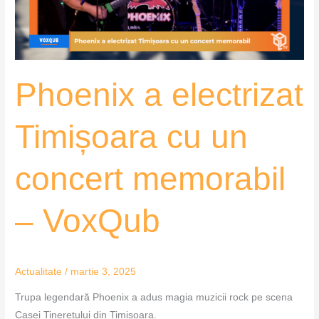
concert
memorabil
–
VoxQub
Phoenix a electrizat
Timișoara cu un
concert memorabil
– VoxQub
Actualitate
/
martie 3, 2025
Trupa legendară Phoenix a adus magia muzicii rock pe scena
Casei Tineretului din Timișoara.