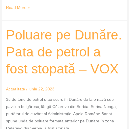
Read More »
Poluare
Poluare pe Dunăre.
pe
Dunăre.
Pata de petrol a
Pata
de
fost stopată – VOX
petrol
a
fost
stopată
Actualitate
/
iunie 22, 2023
–
35 de tone de petrol s-au scurs în Dunăre de la o navă sub
VOX
pavilion bulgăresc, lângă Cělarevo din Serbia. Sorina Neaga,
purtătorul de cuvânt al Administrației Apele Române Banat
spune unda de poluare formată anterior pe Dunăre în zona
Cělarevo din Serbia, a fost stopată.