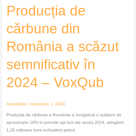
Producția de
–
VoxQub
cărbune din
România a scăzut
semnificativ în
2024 – VoxQub
Actualitate
/
noiembrie 1, 2024
Producția de cărbune a României a înregistrat o scădere de
aproximativ 18% în primele opt luni ale anului 2024, atingând
1,26 milioane tone echivalent petrol.