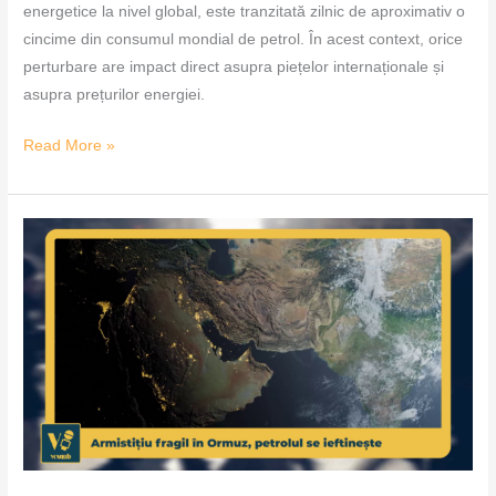
energetice la nivel global, este tranzitată zilnic de aproximativ o
cincime din consumul mondial de petrol. În acest context, orice
perturbare are impact direct asupra piețelor internaționale și
asupra prețurilor energiei.
Read More »
Armistițiu
fragil
în
Ormuz,
petrolul
se
ieftinește
–
VoxQub