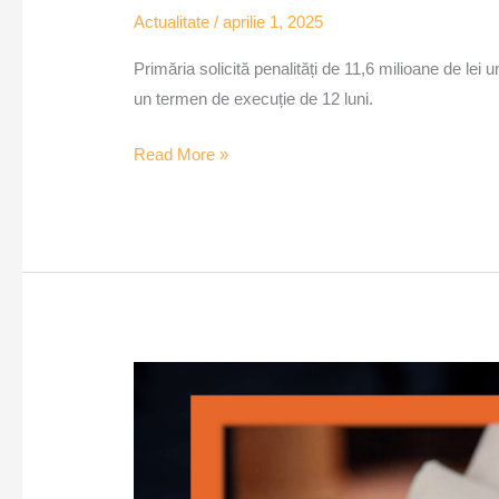
Actualitate
/
aprilie 1, 2025
Primăria solicită penalități de 11,6 milioane de lei 
un termen de execuție de 12 luni.
Read More »
Timișorenii
pot
solicita
anularea
dobânzilor