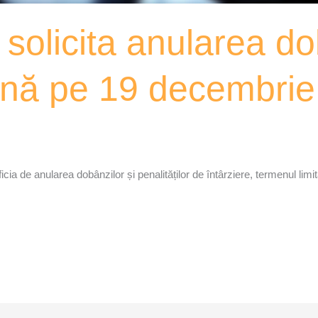
 solicita anularea do
până pe 19 decembri
ficia de anularea dobânzilor și penalităților de întârziere, termenul lim