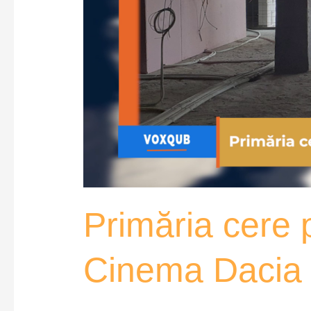
Primăria cere p
Cinema Dacia