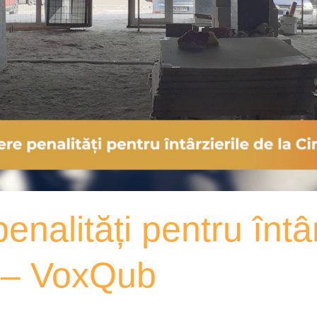
enalități pentru întâr
 – VoxQub