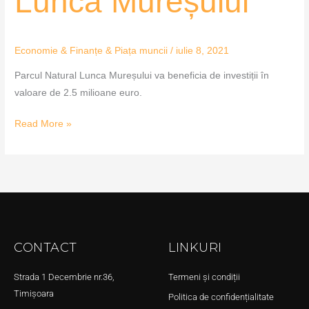
Lunca Mureșului
Economie & Finanțe & Piața muncii
/
iulie 8, 2021
Parcul Natural Lunca Mureșului va beneficia de investiții în
valoare de 2.5 milioane euro.
Read More »
CONTACT
LINKURI
Strada 1 Decembrie nr.36,
Termeni și condiții
Timișoara
Politica de confidențialitate