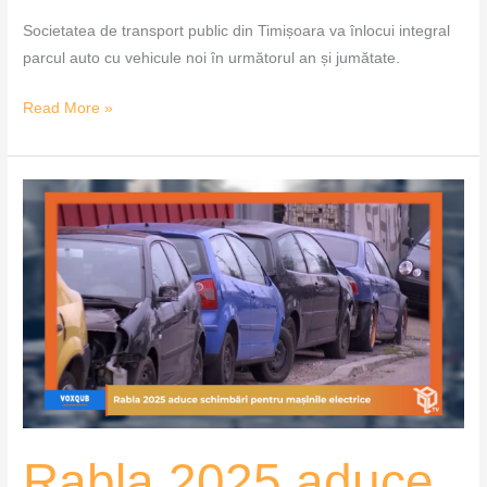
Societatea de transport public din Timișoara va înlocui integral
parcul auto cu vehicule noi în următorul an și jumătate.
Read More »
Rabla
2025
aduce
schimbări
pentru
mașinile
electrice
–
VoxQub
Rabla 2025 aduce