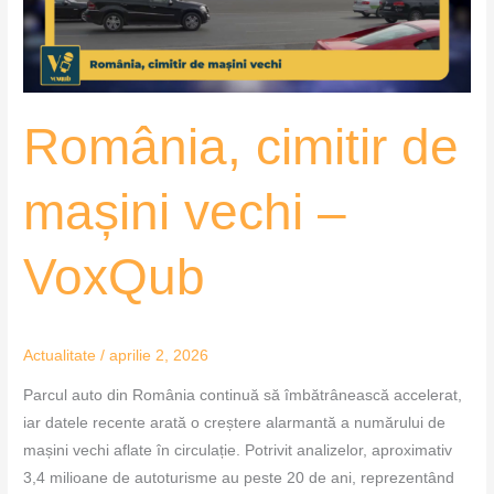
VoxQub
România, cimitir de
mașini vechi –
VoxQub
Actualitate
/
aprilie 2, 2026
Parcul auto din România continuă să îmbătrânească accelerat,
iar datele recente arată o creștere alarmantă a numărului de
mașini vechi aflate în circulație. Potrivit analizelor, aproximativ
3,4 milioane de autoturisme au peste 20 de ani, reprezentând