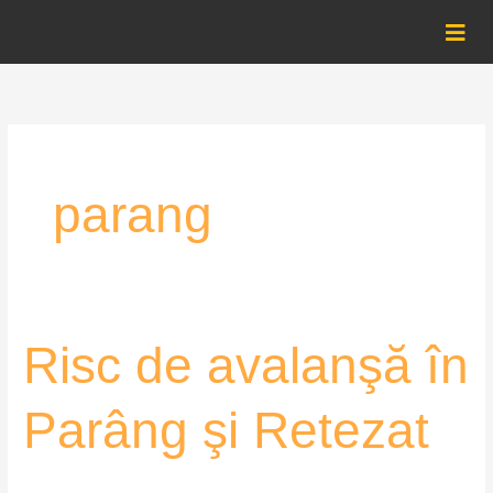
Skip
to
content
parang
Risc
Risc de avalanşă în
de
avalanşă
Parâng şi Retezat
în
Parâng
şi