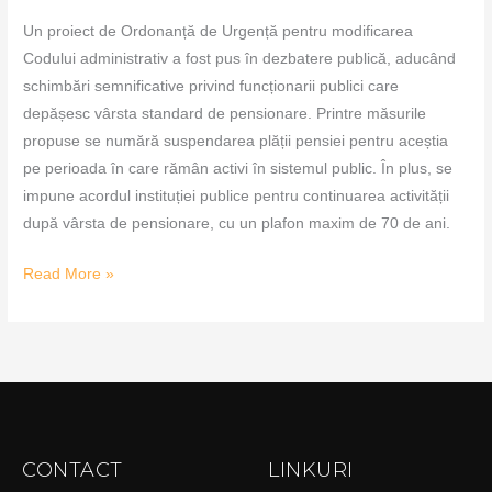
Un proiect de Ordonanță de Urgență pentru modificarea
Codului administrativ a fost pus în dezbatere publică, aducând
schimbări semnificative privind funcționarii publici care
depășesc vârsta standard de pensionare. Printre măsurile
propuse se numără suspendarea plății pensiei pentru aceștia
pe perioada în care rămân activi în sistemul public. În plus, se
impune acordul instituției publice pentru continuarea activității
după vârsta de pensionare, cu un plafon maxim de 70 de ani.
Read More »
CONTACT
LINKURI