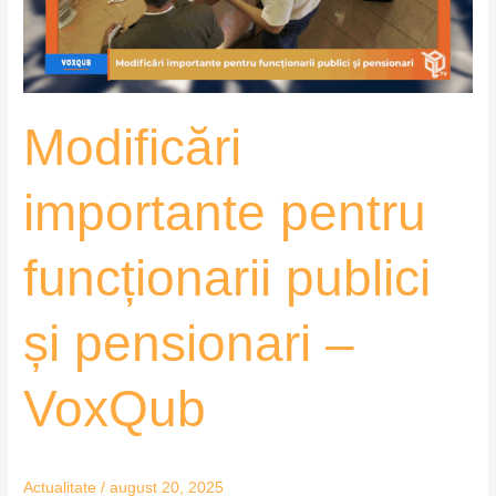
pensionari
–
VoxQub
Modificări
importante pentru
funcționarii publici
și pensionari –
VoxQub
Actualitate
/
august 20, 2025