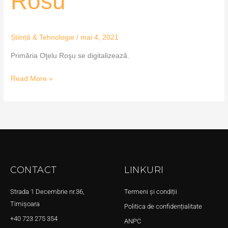
Rosu
Rosu
Știință & Tehnologie
/
mai 4, 2021
Primăria Oţelu Roşu se digitalizează.
Read More »
CONTACT
LINKURI
Strada 1 Decembrie nr.36,
Termeni și condiții
Timișoara
Politica de confidențialitate
+40 723 275 354
ANPC