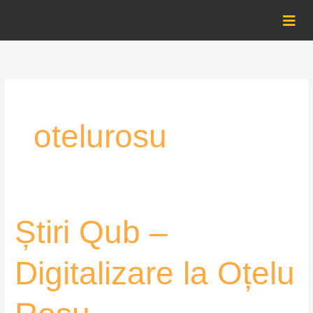
Skip
to
content
otelurosu
Știri
Știri Qub –
Qub
–
Digitalizare la Oțelu
Digitalizare
la
Oțelu