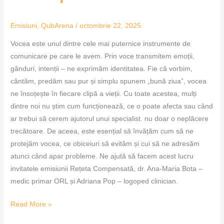
Emisiuni
,
QubArena
/
octombrie 22, 2025
Vocea este unul dintre cele mai puternice instrumente de
comunicare pe care le avem. Prin voce transmitem emoții,
gânduri, intenții – ne exprimăm identitatea. Fie că vorbim,
cântăm, predăm sau pur și simplu spunem „bună ziua”, vocea
ne însoțește în fiecare clipă a vieții. Cu toate acestea, mulți
dintre noi nu știm cum funcționează, ce o poate afecta sau când
ar trebui să cerem ajutorul unui specialist. nu doar o neplăcere
trecătoare. De aceea, este esențial să învățăm cum să ne
protejăm vocea, ce obiceiuri să evităm și cui să ne adresăm
atunci când apar probleme. Ne ajută să facem acest lucru
invitatele emisiunii Rețeta Compensată, dr. Ana-Maria Bota –
medic primar ORL și Adriana Pop – logoped clinician.
Read More »