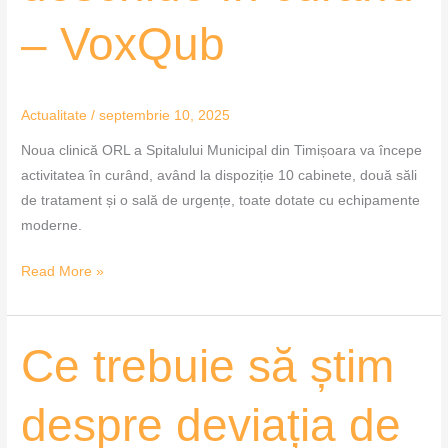
– VoxQub
Actualitate
/
septembrie 10, 2025
Noua clinică ORL a Spitalului Municipal din Timișoara va începe
activitatea în curând, având la dispoziție 10 cabinete, două săli
de tratament și o sală de urgențe, toate dotate cu echipamente
moderne.
Read More »
Ce
Ce trebuie să știm
trebuie
să
despre deviația de
știm