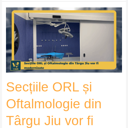
Secțiile
ORL
și
Oftalmologie
din
Târgu
Jiu
vor
fi
modernizate
Secțiile ORL și
–
VoxQub
Oftalmologie din
Târgu Jiu vor fi