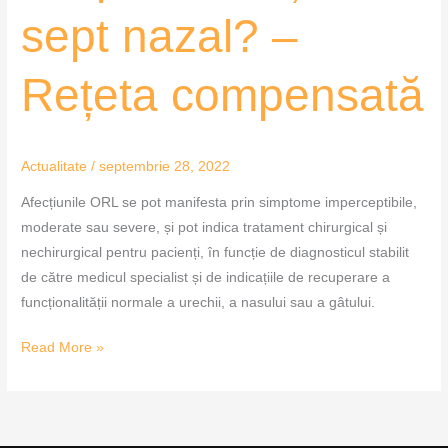
despre
sept nazal? –
deviația
de
sept
Rețeta compensată
nazal?
–
Rețeta
Actualitate
/
septembrie 28, 2022
compensată
Afecțiunile ORL se pot manifesta prin simptome imperceptibile,
moderate sau severe, și pot indica tratament chirurgical și
nechirurgical pentru pacienți, în funcție de diagnosticul stabilit
de către medicul specialist și de indicațiile de recuperare a
funcționalității normale a urechii, a nasului sau a gâtului.
Read More »