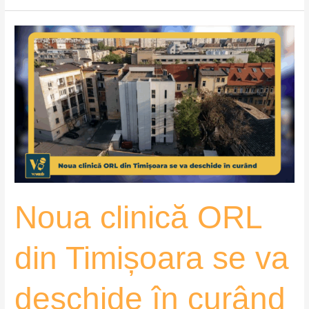
Noua
clinică
ORL
din
Timișoara
se
va
deschide
în
curând
Noua clinică ORL
–
VoxQub
din Timișoara se va
deschide în curând