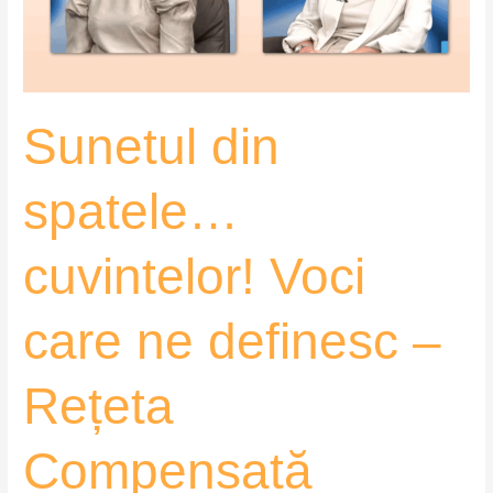
ne
definesc
–
Rețeta
Sunetul din
Compensată
spatele…
cuvintelor! Voci
care ne definesc –
Rețeta
Compensată