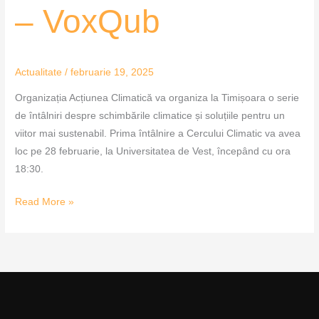
– VoxQub
Actualitate
/
februarie 19, 2025
Organizația Acțiunea Climatică va organiza la Timișoara o serie
de întâlniri despre schimbările climatice și soluțiile pentru un
viitor mai sustenabil. Prima întâlnire a Cercului Climatic va avea
loc pe 28 februarie, la Universitatea de Vest, începând cu ora
18:30.
Read More »