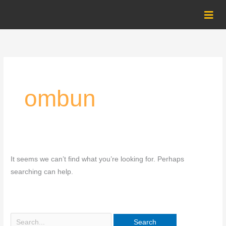
Skip
Search
to
for:
content
ombun
It seems we can’t find what you’re looking for. Perhaps
searching can help.