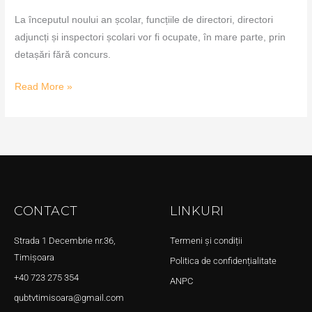
La începutul noului an școlar, funcțiile de directori, directori
adjuncți și inspectori școlari vor fi ocupate, în mare parte, prin
detașări fără concurs.
Read More »
CONTACT
LINKURI
Strada 1 Decembrie nr.36,
Termeni și condiții
Timișoara
Politica de confidențialitate
+40 723 275 354
ANPC
qubtvtimisoara@gmail.com