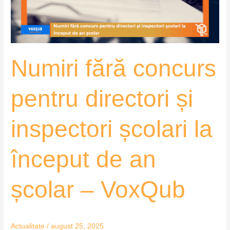
inspectori
școlari
la
început
Numiri fără concurs
de
an
școlar
pentru directori și
–
VoxQub
inspectori școlari la
început de an
școlar – VoxQub
Actualitate
/
august 25, 2025