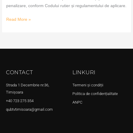
penalizare, conform Codului rutier și regulamentului de aplicare.
Read More »
CONTACT
LINKURI
Strada 1 Decembrie nr.36,
Termeni și condiții
Timișoara
Politica de confidențialitate
+40 723 275 354
ANPC
qubtvtimisoara@gmail.com