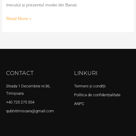
trecutul și prezentul modei din Banat.
Read More »
CONTACT
LINKURI
Strada 1 Decembrie nr.36,
Termeni și condiții
Timișoara
Politica de confidențialitate
+40 723 275 354
ANPC
qubtvtimisoara@gmail.com