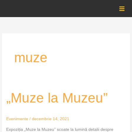
Skip
to
content
muze
„Muze
„Muze la Muzeu”
la
Muzeu”
Evenimente
/
decembrie 14, 2021
Expoziția „Muze la Muzeu” scoate la lumină detalii despre