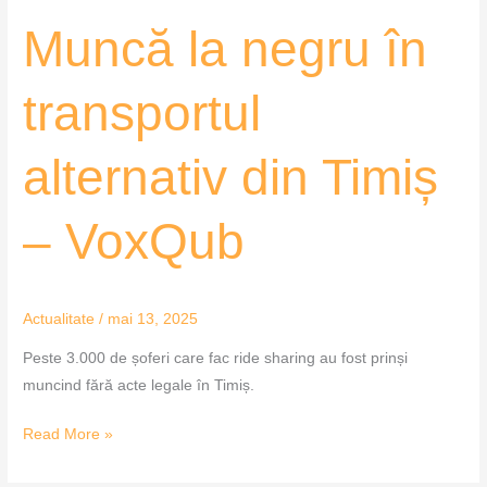
VoxQub
Muncă la negru în
transportul
alternativ din Timiș
– VoxQub
Actualitate
/
mai 13, 2025
Peste 3.000 de șoferi care fac ride sharing au fost prinși
muncind fără acte legale în Timiș.
Read More »