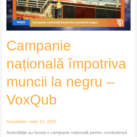
negru
–
VoxQub
Campanie
națională împotriva
muncii la negru –
VoxQub
Actualitate
/
iulie 16, 2025
Autoritățile au lansat o campanie națională pentru combaterea