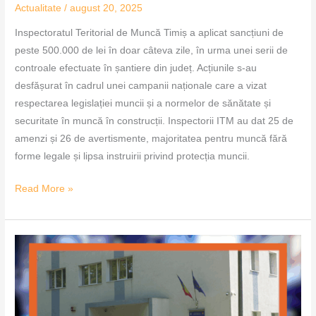
Actualitate
/
august 20, 2025
Inspectoratul Teritorial de Muncă Timiș a aplicat sancțiuni de
peste 500.000 de lei în doar câteva zile, în urma unei serii de
controale efectuate în șantiere din județ. Acțiunile s-au
desfășurat în cadrul unei campanii naționale care a vizat
respectarea legislației muncii și a normelor de sănătate și
securitate în muncă în construcții. Inspectorii ITM au dat 25 de
amenzi și 26 de avertismente, majoritatea pentru muncă fără
forme legale și lipsa instruirii privind protecția muncii.
Read More »
Controale
în
construcții,
amenzi
de