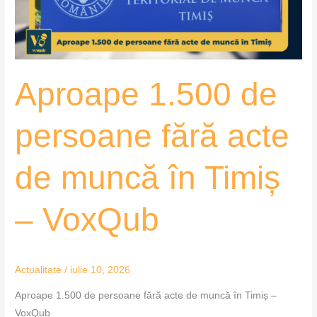
de
muncă
în
Timiș
Aproape 1.500 de
–
VoxQub
persoane fără acte
de muncă în Timiș
– VoxQub
Actualitate
/
iulie 10, 2026
Aproape 1.500 de persoane fără acte de muncă în Timiș –
VoxQub