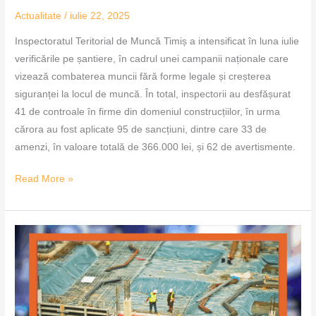
Actualitate
/
iulie 22, 2025
Inspectoratul Teritorial de Muncă Timiș a intensificat în luna iulie
verificările pe șantiere, în cadrul unei campanii naționale care
vizează combaterea muncii fără forme legale și creșterea
siguranței la locul de muncă. În total, inspectorii au desfășurat
41 de controale în firme din domeniul construcțiilor, în urma
cărora au fost aplicate 95 de sancțiuni, dintre care 33 de
amenzi, în valoare totală de 366.000 lei, și 62 de avertismente.
Read More »
Campanie
națională
împotriva
muncii
la