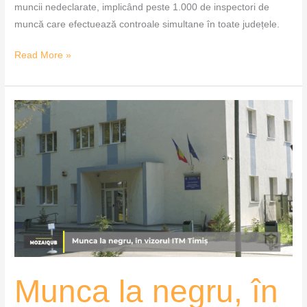
muncii nedeclarate, implicând peste 1.000 de inspectori de
muncă care efectuează controale simultane în toate județele.
Read More »
Munca
la
negru,
în
vizorul
ITM
Timiș
–
MozaiQub
Munca la negru, în