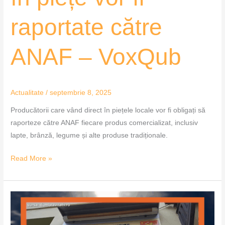
raportate către
ANAF – VoxQub
Actualitate
/
septembrie 8, 2025
Producătorii care vând direct în piețele locale vor fi obligați să
raporteze către ANAF fiecare produs comercializat, inclusiv
lapte, brânză, legume și alte produse tradiționale.
Read More »
Amenzi
pentru
muncă