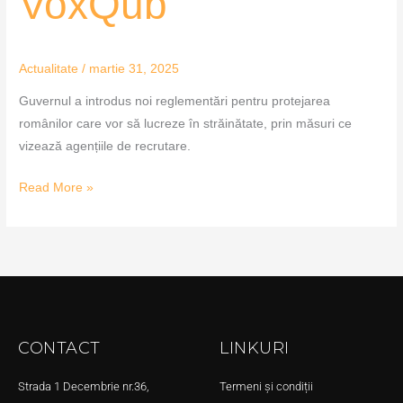
VoxQub
Actualitate
/
martie 31, 2025
Guvernul a introdus noi reglementări pentru protejarea
românilor care vor să lucreze în străinătate, prin măsuri ce
vizează agențiile de recrutare.
Read More »
CONTACT
LINKURI
Strada 1 Decembrie nr.36,
Termeni și condiții