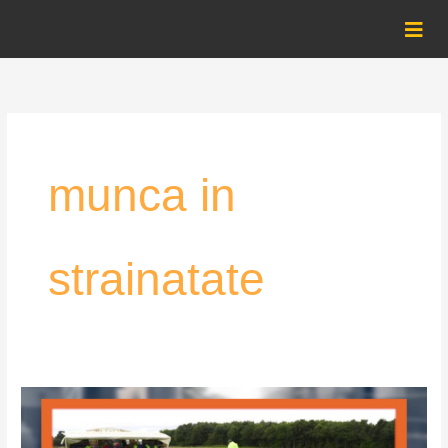
Skip
to
content
munca in
strainatate
Măsuri
noi