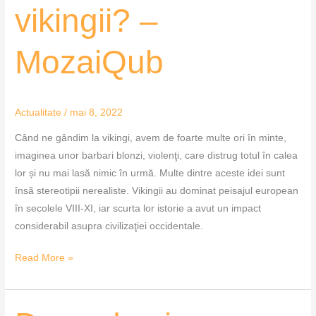
fost
vikingii? –
vikingii?
–
MozaiQub
MozaiQub
Actualitate
/
mai 8, 2022
Când ne gândim la vikingi, avem de foarte multe ori în minte,
imaginea unor barbari blonzi, violenţi, care distrug totul în calea
lor și nu mai lasă nimic în urmă. Multe dintre aceste idei sunt
însã stereotipii nerealiste. Vikingii au dominat peisajul european
în secolele VIII-XI, iar scurta lor istorie a avut un impact
considerabil asupra civilizaţiei occidentale.
Read More »
De