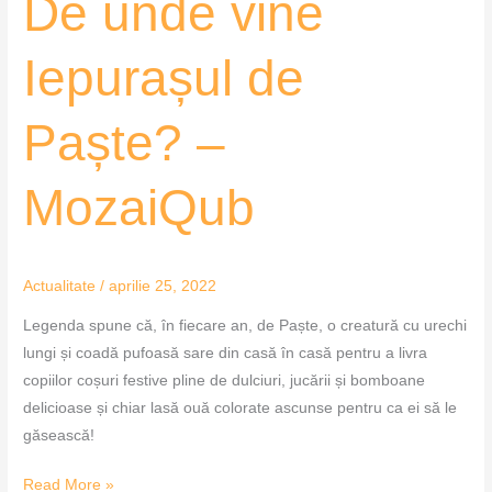
De unde vine
unde
vine
Iepurașul de
Iepurașul
de
Paște? –
Paște?
–
MozaiQub
MozaiQub
Actualitate
/
aprilie 25, 2022
Legenda spune că, în fiecare an, de Paște, o creatură cu urechi
lungi și coadă pufoasă sare din casă în casă pentru a livra
copiilor coșuri festive pline de dulciuri, jucării și bomboane
delicioase și chiar lasă ouă colorate ascunse pentru ca ei să le
găsească!
Read More »