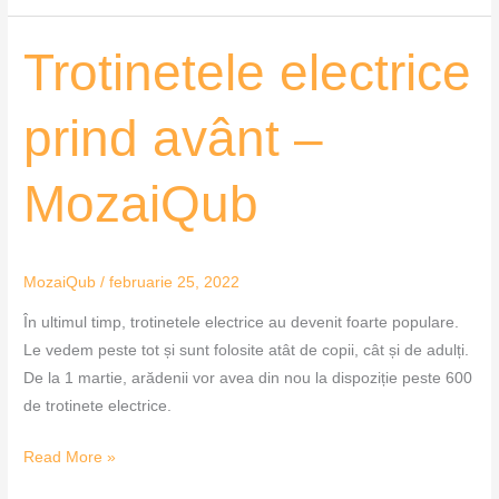
Trotinetele
Trotinetele electrice
electrice
prind
prind avânt –
avânt
–
MozaiQub
MozaiQub
MozaiQub
/
februarie 25, 2022
În ultimul timp, trotinetele electrice au devenit foarte populare.
Le vedem peste tot și sunt folosite atât de copii, cât și de adulți.
De la 1 martie, arădenii vor avea din nou la dispoziție peste 600
de trotinete electrice.
Read More »