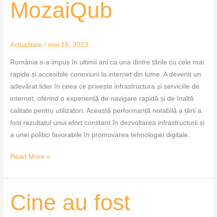
MozaiQub
rapid
internet
–
Actualitate
/
mai 15, 2023
MozaiQub
România s-a impus în ultimii ani ca una dintre țările cu cele mai
rapide și accesibile conexiuni la internet din lume. A devenit un
adevărat lider în ceea ce privește infrastructura și serviciile de
internet, oferind o experiență de navigare rapidă și de înaltă
calitate pentru utilizatori. Această performanță notabilă a țării a
fost rezultatul unui efort constant în dezvoltarea infrastructurii și
a unei politici favorabile în promovarea tehnologiei digitale.
Read More »
Cine
Cine au fost
au