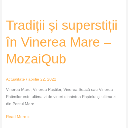
Tradiții
Tradiții și superstiții
și
superstiții
în Vinerea Mare –
în
Vinerea
MozaiQub
Mare
–
MozaiQub
Actualitate
/
aprilie 22, 2022
Vinerea Mare, Vinerea Paștilor, Vinerea Seacă sau Vinerea
Patimilor este ultima zi de vineri dinaintea Paștelui și ultima zi
din Postul Mare.
Read More »