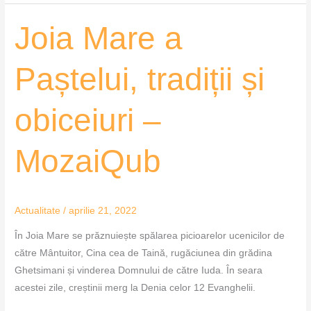
Joia
Joia Mare a
Mare
a
Paștelui, tradiții și
Paștelui,
tradiții
obiceiuri –
și
obiceiuri
–
MozaiQub
MozaiQub
Actualitate
/
aprilie 21, 2022
În Joia Mare se prăznuiește spălarea picioarelor ucenicilor de
către Mântuitor, Cina cea de Taină, rugăciunea din grădina
Ghetsimani și vinderea Domnului de către Iuda. În seara
acestei zile, creștinii merg la Denia celor 12 Evanghelii.