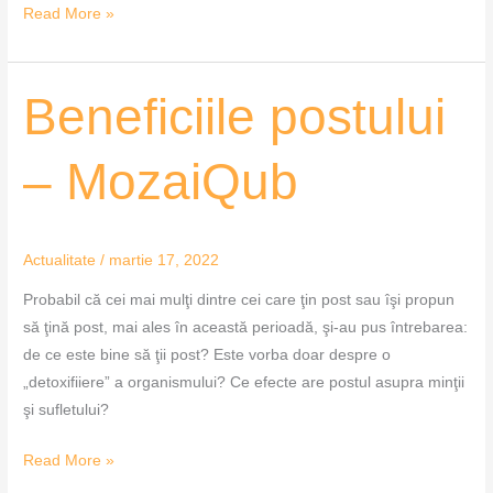
Read More »
Beneficiile
Beneficiile postului
postului
–
– MozaiQub
MozaiQub
Actualitate
/
martie 17, 2022
Probabil că cei mai mulţi dintre cei care ţin post sau îşi propun
să ţină post, mai ales în această perioadă, şi-au pus întrebarea:
de ce este bine să ţii post? Este vorba doar despre o
„detoxifiiere” a organismului? Ce efecte are postul asupra minţii
şi sufletului?
Read More »