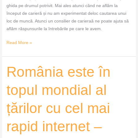
ghida pe drumul potrivit. Mai ales atunci când ne aflăm la
început de carieră și nu am experimentat deloc cautarea unui
loc de muncă. Atunci un consilier de carieraă ne poate ajuta să
aflăm răspunsurile la întrebările pe care le avem.
Read More »
România
România este în
este
în
topul mondial al
topul
mondial
țărilor cu cel mai
al
țărilor
cu
rapid internet –
cel
mai