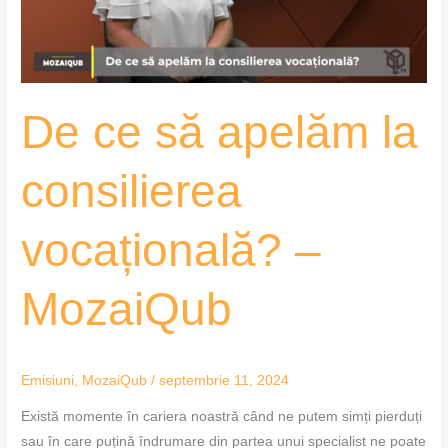
vocațională?
–
MozaiQub
De ce să apelăm la
consilierea
vocațională? –
MozaiQub
Emisiuni
,
MozaiQub
/
septembrie 11, 2024
Există momente în cariera noastră când ne putem simți pierduți
sau în care puțină îndrumare din partea unui specialist ne poate