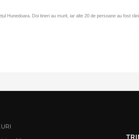
dețul Hunedoara. Doi tineri au murit, iar alte 20 de persoane au fost ră
KURI
TRI