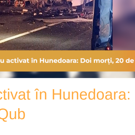
tivat în Hunedoara: 
xQub