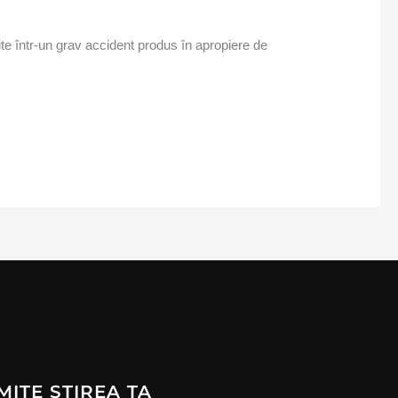
nite într-un grav accident produs în apropiere de
MITE ȘTIREA TA