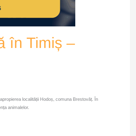
ă în Timiș –
 apropierea localității Hodoș, comuna Brestovăț. În
ența animalelor.