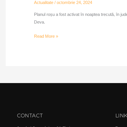
Actualitate
/
octombrie 24, 2024
Planul roșu a fost activat în noaptea trecută, în ju
Deva.
Read More »
CONTACT
LIN