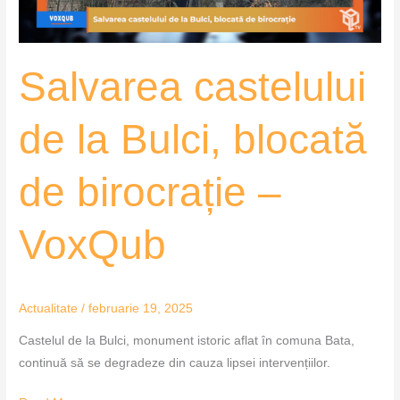
birocrație
–
VoxQub
Salvarea castelului
de la Bulci, blocată
de birocrație –
VoxQub
Actualitate
/
februarie 19, 2025
Castelul de la Bulci, monument istoric aflat în comuna Bata,
continuă să se degradeze din cauza lipsei intervențiilor.