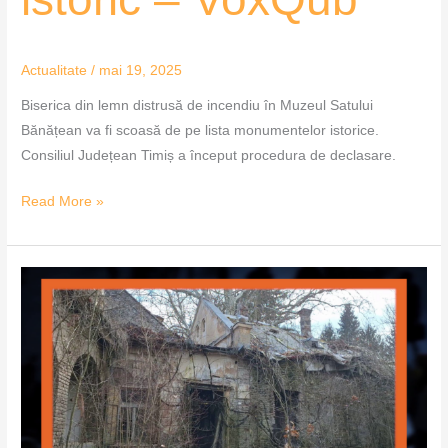
Actualitate
/
mai 19, 2025
Biserica din lemn distrusă de incendiu în Muzeul Satului
Bănățean va fi scoasă de pe lista monumentelor istorice.
Consiliul Județean Timiș a început procedura de declasare.
Read More »
Salvarea
castelului
de
la
Bulci,
blocată
de