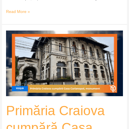
Read More »
Primăria
Craiova
cumpără
Casa
Carianopol,
monument
istoric
–
VoxQub
Primăria Craiova
cumpără Casa