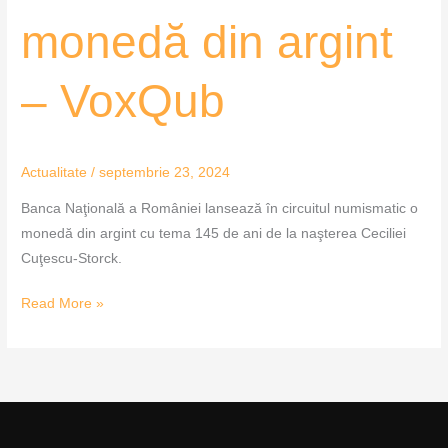
monedă din argint
– VoxQub
Actualitate
/
septembrie 23, 2024
Banca Naţională a României lansează în circuitul numismatic o
monedă din argint cu tema 145 de ani de la naşterea Ceciliei
Cuţescu-Storck.
Read More »