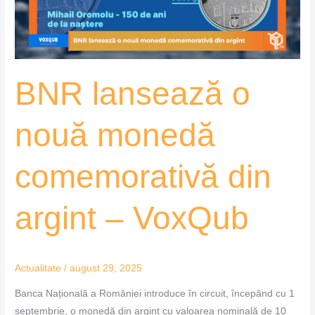
din
argint
–
VoxQub
BNR lansează o
nouă monedă
comemorativă din
argint – VoxQub
Actualitate
/
august 29, 2025
Banca Națională a României introduce în circuit, începând cu 1
septembrie, o monedă din argint cu valoarea nominală de 10