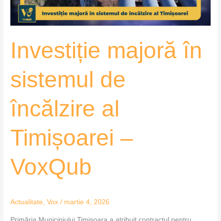
Timișoarei
–
VoxQub
Investiție majoră în
sistemul de
încălzire al
Timișoarei –
VoxQub
Actualitate
,
Vox
/
martie 4, 2026
Primăria Municipiului Timișoara a atribuit contractul pentru