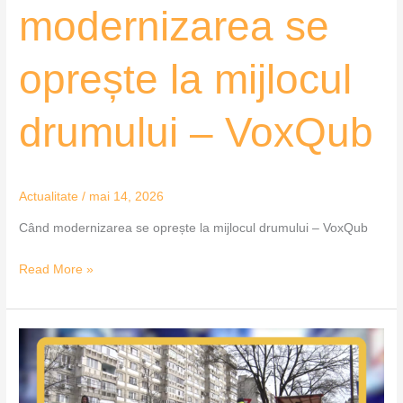
modernizarea se
oprește la mijlocul
drumului – VoxQub
Actualitate
/
mai 14, 2026
Când modernizarea se oprește la mijlocul drumului – VoxQub
Read More »
Drumurile
noastre
toate….