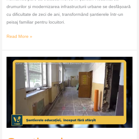
drumurilor și modernizarea infrastructurii urbane se desfășoară
cu dificultate de zeci de ani, transformând șantierele într-un
peisaj familiar pentru locuitori.
Read More »
Șantierele
educației,
început
fără
sfârșit
–
VoxQub