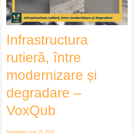
–
VoxQub
Infrastructura
rutieră, între
modernizare și
degradare –
VoxQub
Actualitate
/
mai 19, 2026