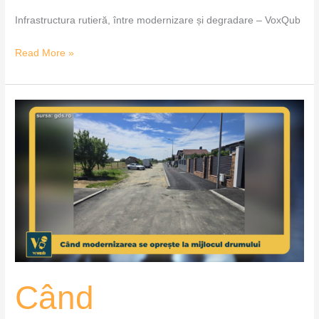
Infrastructura rutieră, între modernizare și degradare – VoxQub
Read More »
Când
modernizarea
se
oprește
la
mijlocul
drumului
–
VoxQub
Când