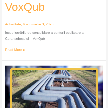
VoxQub
Actualitate
,
Vox
/
martie 9, 2026
Încep lucrările de consolidare a centurii ocolitoare a
Caransebeșului – VoxQub
Read More »
Investiție
majoră
în
sistemul
de
încălzire
al