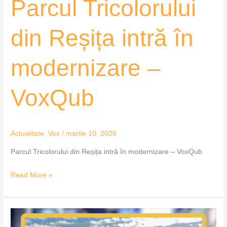
Parcul Tricolorului
din Reșița intră în
modernizare –
VoxQub
Actualitate
,
Vox
/
martie 10, 2026
Parcul Tricolorului din Reșița intră în modernizare – VoxQub
Read More »
Încep
lucrările