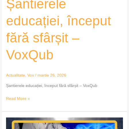
Șantierele
educației, început
fără sfârșit –
VoxQub
Actualitate
,
Vox
/
martie 26, 2026
Șantierele educației, început fără sfârșit – VoxQub
Read More »
România
face