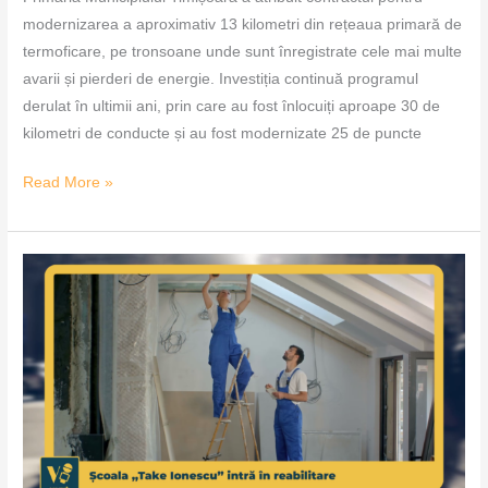
modernizarea a aproximativ 13 kilometri din rețeaua primară de
termoficare, pe tronsoane unde sunt înregistrate cele mai multe
avarii și pierderi de energie. Investiția continuă programul
derulat în ultimii ani, prin care au fost înlocuiți aproape 30 de
kilometri de conducte și au fost modernizate 25 de puncte
Read More »
Școala
„Take
Ionescu”
intră
în
reabilitare
–
VoxQub