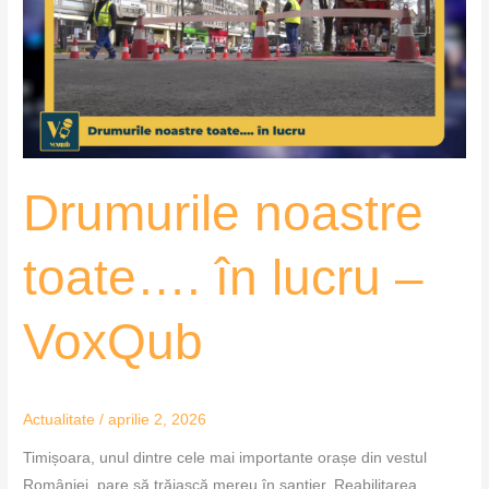
în
lucru
–
VoxQub
Drumurile noastre
toate…. în lucru –
VoxQub
Actualitate
/
aprilie 2, 2026
Timișoara, unul dintre cele mai importante orașe din vestul
României, pare să trăiască mereu în șantier. Reabilitarea