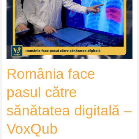
pasul
către
sănătatea
digitală
–
VoxQub
România face
pasul către
sănătatea digitală –
VoxQub