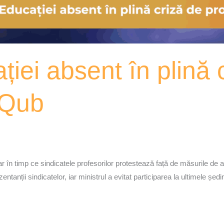
ției absent în plină 
xQub
ar în timp ce sindicatele profesorilor protestează față de măsurile de
zentanții sindicatelor, iar ministrul a evitat participarea la ultimele ș