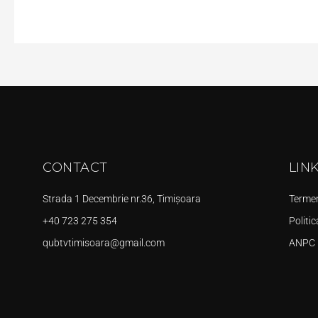
CONTACT
LIN
Strada 1 Decembrie nr.36, Timișoara
Termeni
+40 723 275 354
Politic
qubtvtimisoara@gmail.com
ANPC