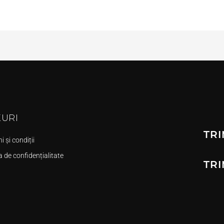
KURI
TRI
 și condiții
a de confidențialitate
TRI