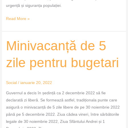
urgență și siguranța populației.
Read More »
Minivacanță
Minivacanță de 5
de
5
zile pentru bugetari
zile
pentru
bugetari
Social
/
ianuarie 20, 2022
Guvernul a decis în ședință ca 2 decembrie 2022 să fie
declarată zi liberă. Se formează astfel, tradiționala punte care
asigură o minivacanță de 5 zile libere de pe 30 noiembrie 2022
până pe 5 decembrie 2022. Ziua cădea vineri, între sărbătorile
legale de 30 noiembrie 2022, Ziua Sfântului Andrei și 1