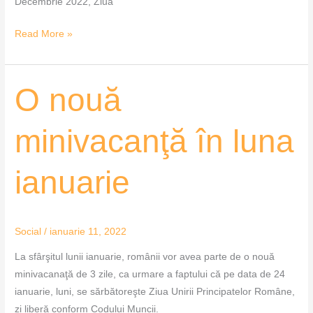
Decembrie 2022, Ziua
Read More »
O
O nouă
nouă
minivacanţă
minivacanţă în luna
în
luna
ianuarie
ianuarie
Social
/
ianuarie 11, 2022
La sfârşitul lunii ianuarie, românii vor avea parte de o nouă
minivacanaţă de 3 zile, ca urmare a faptului că pe data de 24
ianuarie, luni, se sărbătoreşte Ziua Unirii Principatelor Române,
zi liberă conform Codului Muncii.