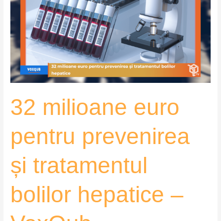
euro
pentru
prevenirea
și
tratamentul
bolilor
hepatice
–
32 milioane euro
VoxQub
pentru prevenirea
și tratamentul
bolilor hepatice –