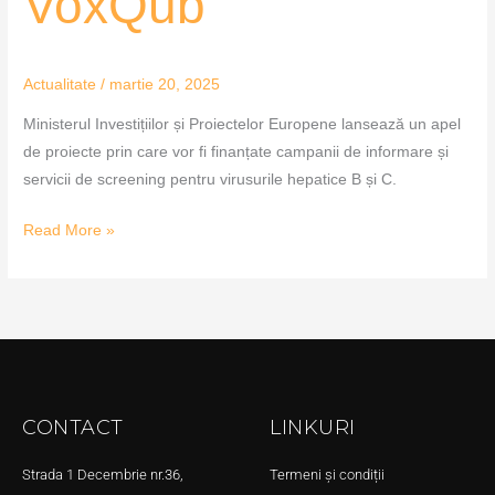
VoxQub
Actualitate
/
martie 20, 2025
Ministerul Investițiilor și Proiectelor Europene lansează un apel
de proiecte prin care vor fi finanțate campanii de informare și
servicii de screening pentru virusurile hepatice B și C.
Read More »
CONTACT
LINKURI
Strada 1 Decembrie nr.36,
Termeni și condiții