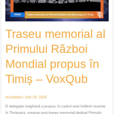
propus
în
Timiș
–
Traseu memorial al
VoxQub
Primului Război
Mondial propus în
Timiș – VoxQub
Actualitate
/
iulie 29, 2025
O delegație maghiară a propus, în cadrul unei întâlniri recente
în Timișoara, crearea unui traseu memorial dedicat Primului