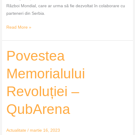
Război Mondial, care ar urma să fie dezvoltat în colaborare cu
parteneri din Serbia.
Read More »
Povestea
Povestea
Memorialului
Revoluției
Memorialului
–
QubArena
Revoluției –
QubArena
Actualitate
/
martie 16, 2023