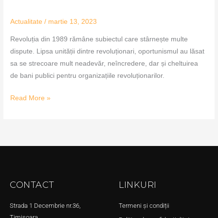
Actualitate
/
martie 13, 2023
Revoluția din 1989 rămâne subiectul care stârnește multe
dispute. Lipsa unității dintre revoluționari, oportunismul au lăsat
sa se strecoare mult neadevăr, neîncredere, dar și cheltuirea
de bani publici pentru organizațiile revoluționarilor.
Read More »
CONTACT
LINKURI
Strada 1 Decembrie nr.36,
Termeni și condiții
Timișoara