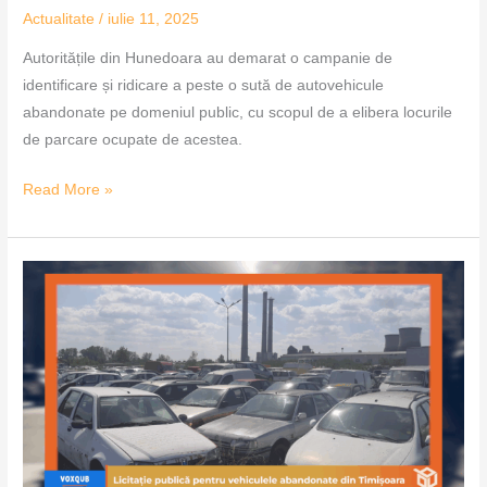
Actualitate
/
iulie 11, 2025
Autoritățile din Hunedoara au demarat o campanie de
identificare și ridicare a peste o sută de autovehicule
abandonate pe domeniul public, cu scopul de a elibera locurile
de parcare ocupate de acestea.
Read More »
Licitație
publică
pentru
vehiculele
abandonate
din
Timișoara
–