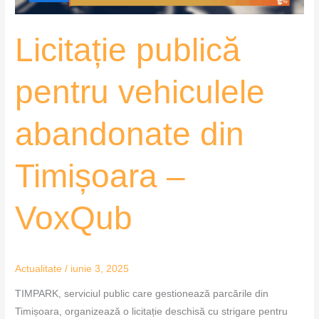
VoxQub
Licitație publică
pentru vehiculele
abandonate din
Timișoara –
VoxQub
Actualitate
/
iunie 3, 2025
TIMPARK, serviciul public care gestionează parcările din
Timișoara, organizează o licitație deschisă cu strigare pentru