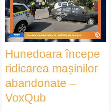
ridicarea
mașinilor
abandonate
–
VoxQub
Hunedoara începe
ridicarea mașinilor
abandonate –
VoxQub