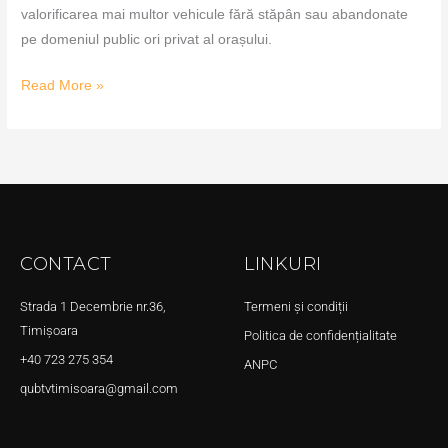
valorificarea mai multor vehicule fără stăpân sau abandonate
pe domeniul public ori privat al orașului.
Read More »
CONTACT
LINKURI
Strada 1 Decembrie nr.36,
Termeni și condiții
Timișoara
Politica de confidențialitate
+40 723 275 354
ANPC
qubtvtimisoara@gmail.com