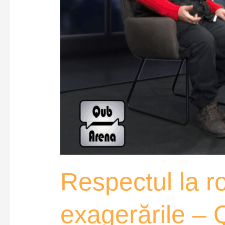
Respectul la ro
exagerările –