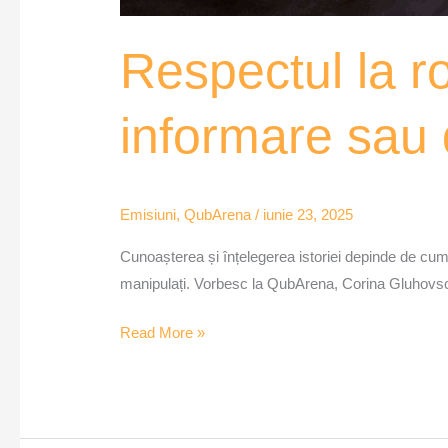
Respectul la r
informare sau
Emisiuni
,
QubArena
/
iunie 23, 2025
Cunoașterea și înțelegerea istoriei depinde de cu
manipulați. Vorbesc la QubArena, Corina Gluhovschi și
Read More »