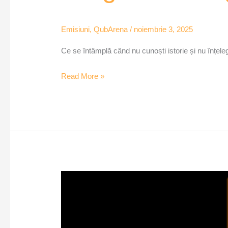
Emisiuni
,
QubArena
/
noiembrie 3, 2025
Ce se întâmplă când nu cunoști istorie și nu înțele
Read More »
Respectul
la
români.
Manualul