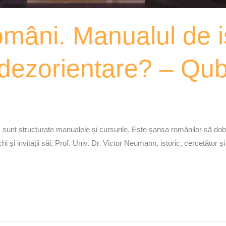
omâni. Manualul de i
 dezorientare? – Qu
m sunt structurate manualele și cursurile. Este șansa românilor să do
 invitații săi, Prof. Univ. Dr. Victor Neumann, istoric, cercetător și Pr