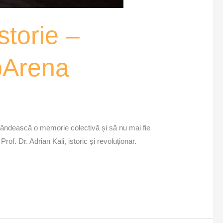
storie –
bArena
bândească o memorie colectivă și să nu mai fie
of. Dr. Adrian Kali, istoric și revoluționar.