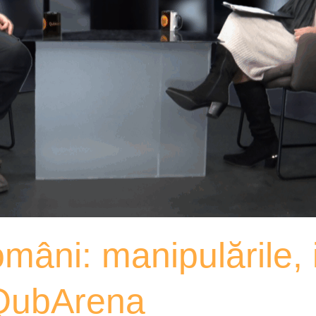
mâni: manipulările, i
 QubArena