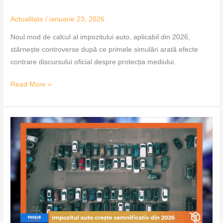
Actualitate
/
ianuarie 23, 2026
Noul mod de calcul al impozitului auto, aplicabil din 2026,
stârnește controverse după ce primele simulări arată efecte
contrare discursului oficial despre protecția mediului.
Read More »
Impozitul
auto
crește
semnificativ
din
2026
–
VoxQub