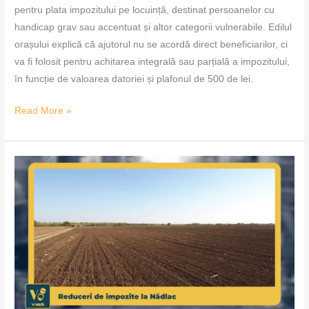
pentru plata impozitului pe locuință, destinat persoanelor cu
handicap grav sau accentuat și altor categorii vulnerabile. Edilul
orașului explică că ajutorul nu se acordă direct beneficiarilor, ci
va fi folosit pentru achitarea integrală sau parțială a impozitului,
în funcție de valoarea datoriei și plafonul de 500 de lei.
Read More »
Reduceri
de
impozite
la
Nădlac
–
VoxQub