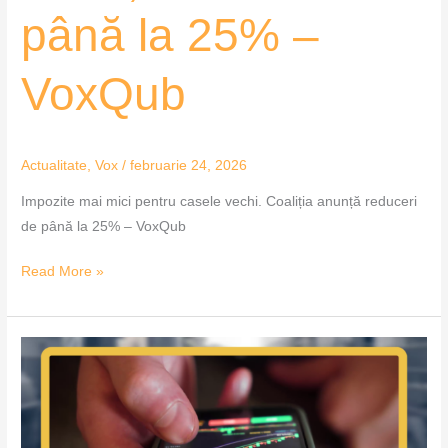
până la 25% –
VoxQub
Actualitate
,
Vox
/
februarie 24, 2026
Impozite mai mici pentru casele vechi. Coaliția anunță reduceri
de până la 25% – VoxQub
Read More »
Profiturile
din
criptomonede,
sub