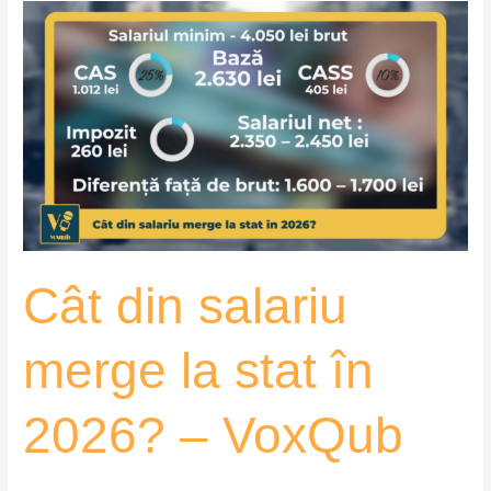
Cât
din
salariu
merge
la
stat
în
2026?
–
VoxQub
Cât din salariu
merge la stat în
2026? – VoxQub