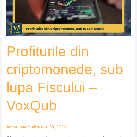
lupa
Fiscului
–
VoxQub
Profiturile din
criptomonede, sub
lupa Fiscului –
VoxQub
Actualitate
/
februarie 20, 2026