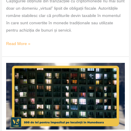
Câștigurile obținute din tranzacțiile cu criptomonede nu mai sunt
doar un domeniu „virtual” lipsit de obligații fiscale. Autoritățile
române stabilesc clar că profiturile devin taxabile în momentul
în care sunt convertite în monede tradiționale sau utilizate
pentru achiziția de bunuri și servicii.
Read More »
500
de
lei
pentru
impozitul
pe
locuință
în
Hunedoara