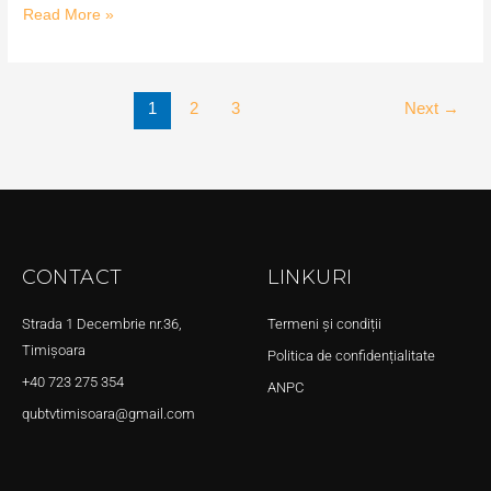
Read More »
1
2
3
Next
→
CONTACT
LINKURI
Strada 1 Decembrie nr.36,
Termeni și condiții
Timișoara
Politica de confidențialitate
+40 723 275 354
ANPC
qubtvtimisoara@gmail.com