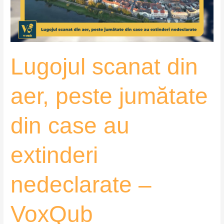
din
case
au
extinderi
Lugojul scanat din
nedeclarate
–
VoxQub
aer, peste jumătate
din case au
extinderi
nedeclarate –
VoxQub