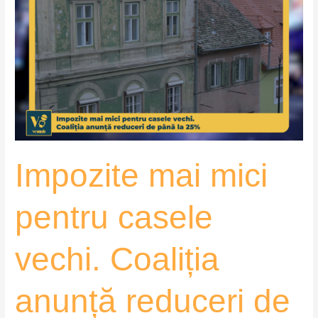
mai
mici
pentru
casele
vechi.
Coaliția
anunță
reduceri
de
Impozite mai mici
până
la
25%
pentru casele
–
VoxQub
vechi. Coaliția
anunță reduceri de