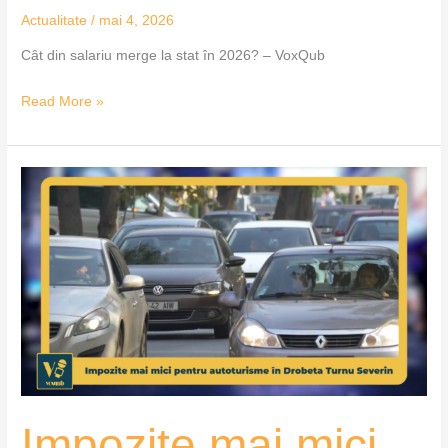
Actualitate
/
mai 4, 2026
Cât din salariu merge la stat în 2026? – VoxQub
Read More »
Impozite
mai
mici
pentru
autoturisme
în
Drobeta
Turnu
Severin
–
Impozite mai mici
VoxQub