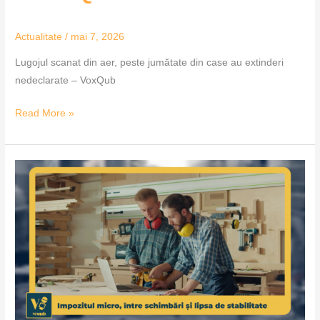
Actualitate
/
mai 7, 2026
Lugojul scanat din aer, peste jumătate din case au extinderi
nedeclarate – VoxQub
Read More »
Impozitul
micro,
între
schimbări
și
lipsa
de
stabilitate
–