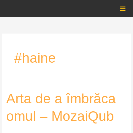
Skip
to
content
#haine
Arta
Arta de a îmbrăca
de
a
omul – MozaiQub
îmbrăca
omul
–