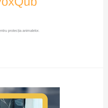
 VoxQub
entru protecția animalelor.