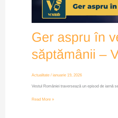
Ger aspru în ve
săptămânii – 
Actualitate
/
ianuarie 19, 2026
Vestul României traversează un episod de iarnă sev
Read More »