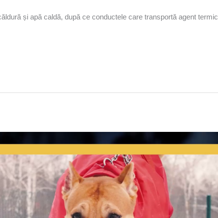
căldură și apă caldă, după ce conductele care transportă agent termic 