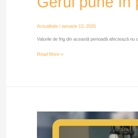
Gerul pune în 
Actualitate
/
ianuarie 13, 2026
Valurile de frig din această perioadă afectează nu do
Read More »
Bărbat
găsit
mort