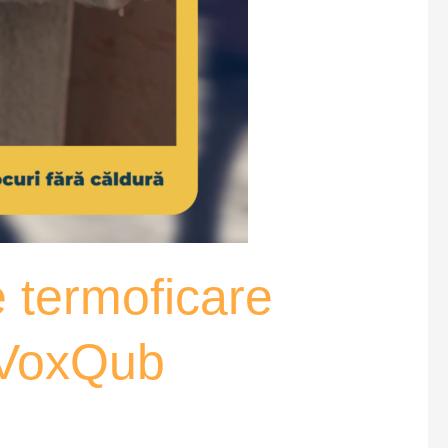
e termoficare
– VoxQub