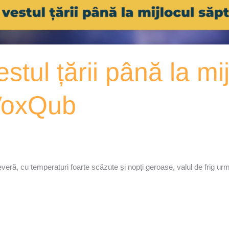
stul țării până la mij
VoxQub
eră, cu temperaturi foarte scăzute și nopți geroase, valul de frig ur