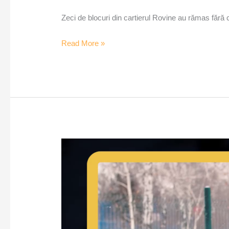
Zeci de blocuri din cartierul Rovine au rămas fără 
Read More »
Gerul
pune
în
pericol
animalele
–
VoxQub