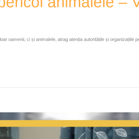
pericol animalele –
ar oamenii, ci și animalele, atrag atenția autoritățile și organizațiile p