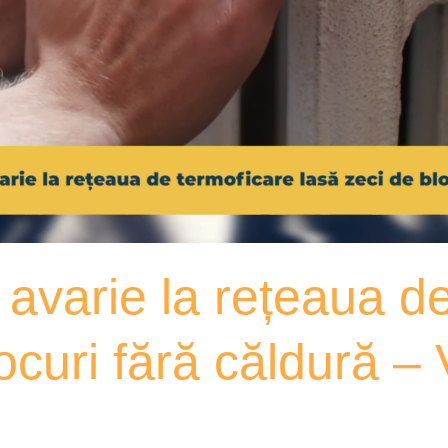
, avarie la rețeaua d
locuri fără căldură 