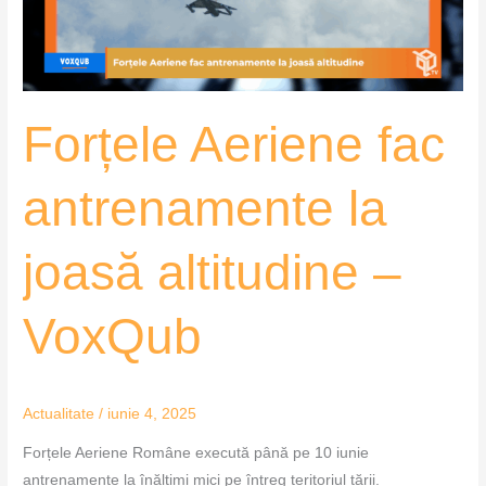
altitudine
–
VoxQub
Forțele Aeriene fac
antrenamente la
joasă altitudine –
VoxQub
Actualitate
/
iunie 4, 2025
Forțele Aeriene Române execută până pe 10 iunie
antrenamente la înălțimi mici pe întreg teritoriul țării.