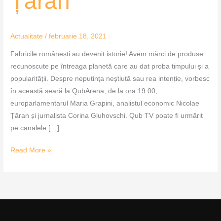
Țăran
Țăran
Actualitate
/
februarie 18, 2021
Fabricile românești au devenit istorie! Avem mărci de produse
recunoscute pe întreaga planetă care au dat proba timpului și a
popularității. Despre neputința neștiută sau rea intenție, vorbesc
în această seară la QubArena, de la ora 19:00,
europarlamentarul Maria Grapini, analistul economic Nicolae
Țăran și jurnalista Corina Gluhovschi. Qub TV poate fi urmărit
pe canalele […]
Read More »