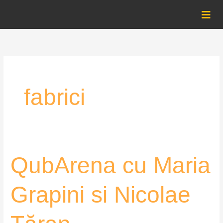
Skip
to
content
fabrici
QubArena
QubArena cu Maria
cu
Maria
Grapini si Nicolae
Grapini
si
Nicolae