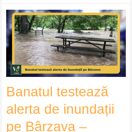
Banatul
testează
alerta
de
inundații
pe
Bârzava
–
VoxQub
Banatul testează
alerta de inundații
pe Bârzava –