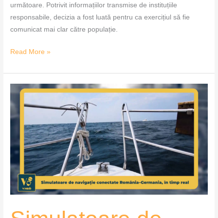
următoare. Potrivit informațiilor transmise de instituțiile
responsabile, decizia a fost luată pentru ca exercițiul să fie
comunicat mai clar către populație.
Read More »
Simulatoare
de
navigație
conectate
România–
Germania,
în
timp
real
–
VoxQub