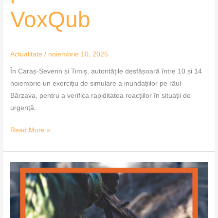
VoxQub
Actualitate
/
noiembrie 10, 2025
În Caraș-Severin și Timiș, autoritățile desfășoară între 10 și 14
noiembrie un exercițiu de simulare a inundațiilor pe râul
Bârzava, pentru a verifica rapiditatea reacțiilor în situații de
urgență.
Read More »
Exercițiu
NATO
în
România
–