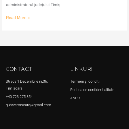
administratorul județului Timiș.
Read More »
CONTACT
LINKURI
Strada 1 Decembrie nr.36,
Termeni și condiții
Timișoara
Politica de confidențialitate
+40 723 275 354
ANPC
qubtvtimisoara@gmail.com