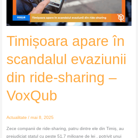
ride-
sharing
–
VoxQub
Timișoara apare în
scandalul evaziunii
din ride-sharing –
VoxQub
Actualitate
/
mai 8, 2025
Zece companii de ride-sharing, patru dintre ele din Timiș, au
prejudiciat statul cu peste 51,7 milioane de lei , potrivit unui