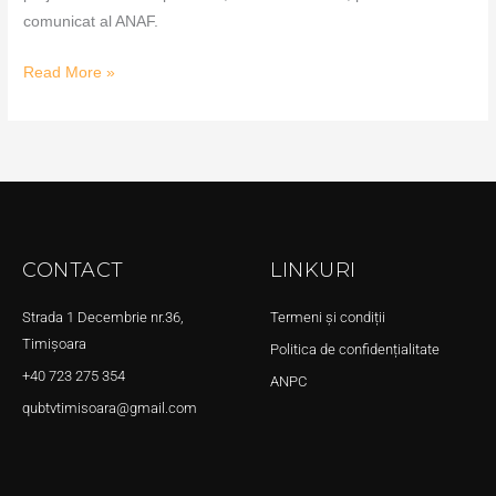
comunicat al ANAF.
Read More »
CONTACT
LINKURI
Strada 1 Decembrie nr.36,
Termeni și condiții
Timișoara
Politica de confidențialitate
+40 723 275 354
ANPC
qubtvtimisoara@gmail.com