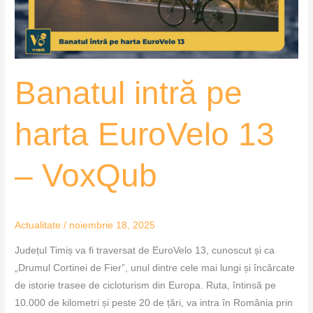
–
VoxQub
Banatul intră pe
harta EuroVelo 13
– VoxQub
Actualitate
/
noiembrie 18, 2025
Județul Timiș va fi traversat de EuroVelo 13, cunoscut și ca
„Drumul Cortinei de Fier”, unul dintre cele mai lungi și încărcate
de istorie trasee de cicloturism din Europa. Ruta, întinsă pe
10.000 de kilometri și peste 20 de țări, va intra în România prin