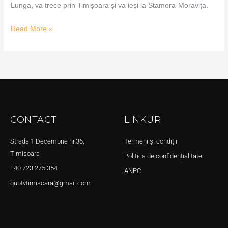
Lunga, va trece prin Timișoara și va ieși la Stamora‑Moravița.
Read More »
CONTACT
LINKURI
Strada 1 Decembrie nr.36,
Termeni și condiții
Timișoara
Politica de confidențialitate
+40 723 275 354
ANPC
qubtvtimisoara@gmail.com