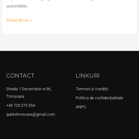
autoritățile.
Read More »
CONTACT
LINKURI
Strada 1 Decembrie nr.36,
Termeni și condiții
Timișoara
Politica de confidențialitate
+40 723 275 354
ANPC
qubtvtimisoara@gmail.com