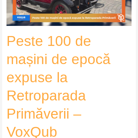
expuse
la
Retroparada
Primăverii
Peste 100 de
–
VoxQub
mașini de epocă
expuse la
Retroparada
Primăverii –
VoxQub