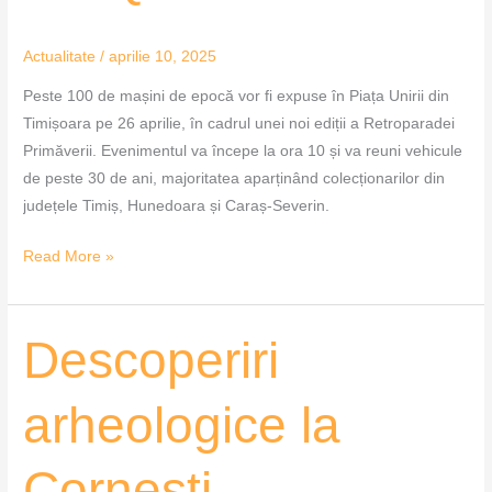
Actualitate
/
aprilie 10, 2025
Peste 100 de mașini de epocă vor fi expuse în Piața Unirii din
Timișoara pe 26 aprilie, în cadrul unei noi ediții a Retroparadei
Primăverii. Evenimentul va începe la ora 10 și va reuni vehicule
de peste 30 de ani, majoritatea aparținând colecționarilor din
județele Timiș, Hunedoara și Caraș-Severin.
Read More »
Descoperiri
Descoperiri
arheologice
la
arheologice la
Cornești
Cornești