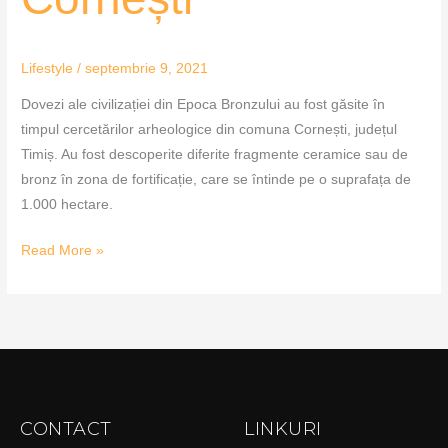
Lifestyle
/
septembrie 9, 2021
Dovezi ale civilizației din Epoca Bronzului au fost găsite în
timpul cercetărilor arheologice din comuna Cornești, județul
Timiș. Au fost descoperite diferite fragmente ceramice sau de
bronz în zona de fortificație, care se întinde pe o suprafața de
1.000 hectare.
Read More »
CONTACT
LINKURI