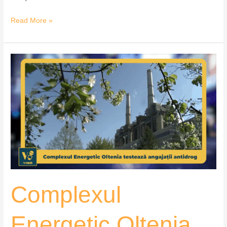
Read More »
Complexul
Energetic
Oltenia
testează
angajații
antidrog
–
VoxQub
Complexul
Energetic Oltenia