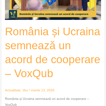
de
cooperare
–
VoxQub
România și Ucraina
semnează un
acord de cooperare
– VoxQub
Actualitate
,
Vox
/
martie 13, 2026
România și Ucraina semnează un acord de cooperare –
VoxQub